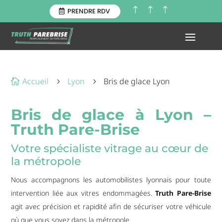
!
!
!
PRENDRE RDV
Accueil
Lyon
Bris de glace Lyon

5
5
Bris de glace à Lyon –
Truth Pare-Brise
Votre spécialiste vitrage au cœur de
la métropole
Nous accompagnons les automobilistes lyonnais pour toute
intervention liée aux vitres endommagées.
Truth Pare-Brise
agit avec précision et rapidité afin de sécuriser votre véhicule
où que vous soyez dans la métropole.