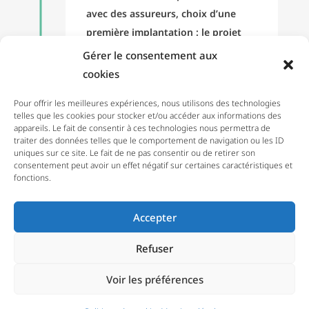
avec des assureurs, choix d’une
première implantation : le projet
prend forme.
Gérer le consentement aux
cookies
Pour offrir les meilleures expériences, nous utilisons des technologies
telles que les cookies pour stocker et/ou accéder aux informations des
appareils. Le fait de consentir à ces technologies nous permettra de
traiter des données telles que le comportement de navigation ou les ID
2019
uniques sur ce site. Le fait de ne pas consentir ou de retirer son
consentement peut avoir un effet négatif sur certaines caractéristiques et
fonctions.
Accepter
Ouverture du premier
atelier à Lyon
Refuser
Truth Pare-Brise voit officiellement
le jour à Lyon, avec une approche
Voir les préférences
centrée sur la rapidité, la confiance