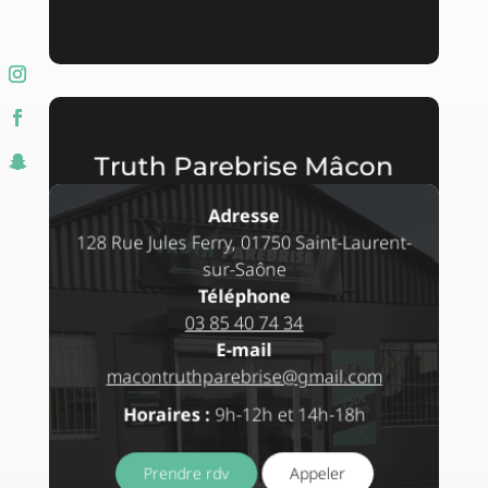
Truth Parebrise Mâcon
Adresse
128 Rue Jules Ferry, 01750 Saint-Laurent-
sur-Saône
Téléphone
03 85 40 74 34
E-mail
macontruthparebrise@gmail.com
Horaires :
9h-12h et 14h-18h
Prendre rdv
Appeler