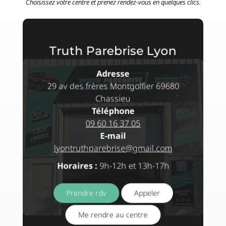
Choisissez votre centre et prenez rendez-vous en quelques clics.
Truth Parebrise Lyon
Adresse
29 av des frères Montgolfier 69680
Chassieu
Téléphone
09 60 16 37 05
E-mail
lyontruthparebrise@gmail.com
Horaires :
9h-12h et 13h-17h
Prendre rdv
Appeler
Me rendre au centre