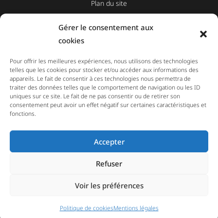
Plan du site
Gérer le consentement aux
cookies
CONTACT
Pour offrir les meilleures expériences, nous utilisons des technologies
telles que les cookies pour stocker et/ou accéder aux informations des
PRENDRE RENDEZ-VOUS
appareils. Le fait de consentir à ces technologies nous permettra de
traiter des données telles que le comportement de navigation ou les ID
PRENDRE CONTACT
uniques sur ce site. Le fait de ne pas consentir ou de retirer son
consentement peut avoir un effet négatif sur certaines caractéristiques et
fonctions.
Accepter
Refuser
Recherches fréquentes
Bris de glace Chassieu
Bris de glace Lyon
Voir les préférences
Bris de glace Mâcon
© Truth Parebrise - 2026 - Tous droits réservés
Politique de cookies
Mentions légales