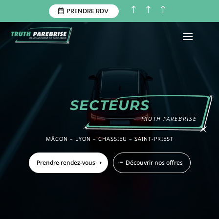
!
!
!
PRENDRE RDV
SECTEURS
TRUTH PAREBRISE
MÂCON –
LYON –
CHASSIEU –
SAINT-PRIEST
Prendre rendez-vous
Découvrir nos offres