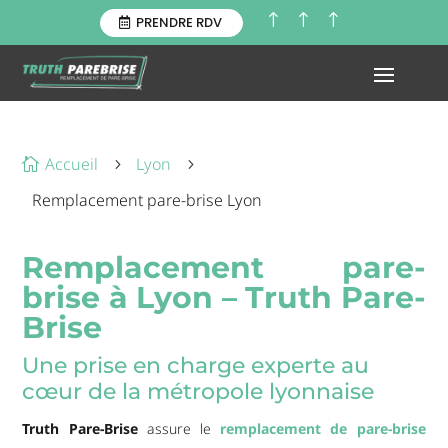
!
!
!
PRENDRE RDV
Accueil
Lyon

5
5
Remplacement pare-brise Lyon
Remplacement pare-
brise à Lyon – Truth Pare-
Brise
Une prise en charge experte au
cœur de la métropole lyonnaise
Truth Pare-Brise
assure le
remplacement de pare-brise