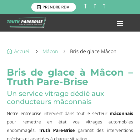
!
!
!
PRENDRE RDV
Accueil
Mâcon
Bris de glace Mâcon

5
5
Bris de glace à Mâcon –
Truth Pare-Brise
Un service vitrage dédié aux
conducteurs mâconnais
Notre entreprise intervient dans tout le secteur
mâconnais
pour remettre en état vos vitrages automobiles
endommagés.
Truth Pare-Brise
garantit des interventions
précises et adaptées à chaque situation.