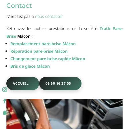
Contact
N’hésitez pas à
nous contacter
Retrouvez les autres prestations de la société
Truth Pare-
Brise
Mâcon
:
Remplacement pare-brise Mâcon
Réparation pare-brise Mâcon
Changement pare-brise rapide Mâcon
Bris de glace Mâcon
ACCUEIL
09 60 16 37 05