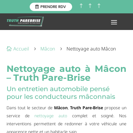
!
!
!
PRENDRE RDV
Accueil
Mâcon
Nettoyage auto Mâcon

5
5
Nettoyage auto à Mâcon
– Truth Pare-Brise
Un entretien automobile pensé
pour les conducteurs mâconnais
Dans tout le secteur de
Mâcon
,
Truth Pare-Brise
propose un
service de
nettoyage auto
complet et soigné. Nos
interventions permettent de redonner à votre véhicule une
apparence nette et un habitacle sain.