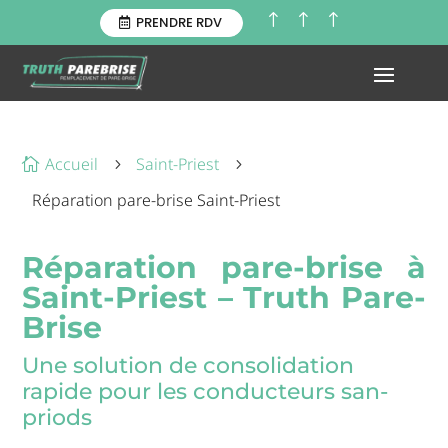
!
!
!
PRENDRE RDV
Accueil
Saint-Priest

5
5
Réparation pare-brise Saint-Priest
Réparation pare-brise à
Saint-Priest – Truth Pare-
Brise
Une solution de consolidation
rapide pour les conducteurs san-
priods