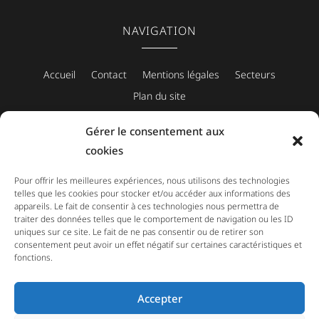
NAVIGATION
Accueil
Contact
Mentions légales
Secteurs
Plan du site
Gérer le consentement aux
cookies
CONTACT
Pour offrir les meilleures expériences, nous utilisons des technologies
telles que les cookies pour stocker et/ou accéder aux informations des
PRENDRE RENDEZ-VOUS
appareils. Le fait de consentir à ces technologies nous permettra de
traiter des données telles que le comportement de navigation ou les ID
PRENDRE CONTACT
uniques sur ce site. Le fait de ne pas consentir ou de retirer son
consentement peut avoir un effet négatif sur certaines caractéristiques et
fonctions.
Accepter