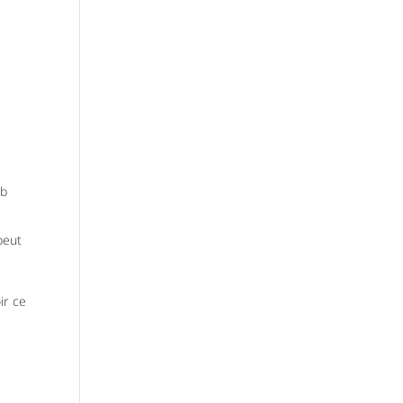
eb
peut
ir ce