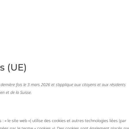
RESTATIONS
NOS CENTRES
PROFESSIONNELS
FRANCHISÉ
s (UE)
 dernière fois le 3 mars 2026 et s’applique aux citoyens et aux résidents
n et de la Suisse.
 : « le site web ») utilise des cookies et autres technologies liées (par
ignées par le terme « cookies »). Des cookies sont également placés pa