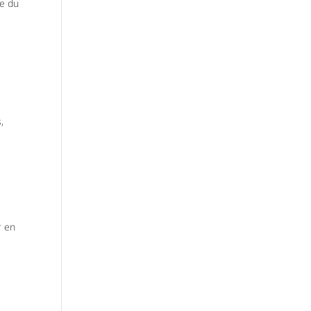
le du
,
r en