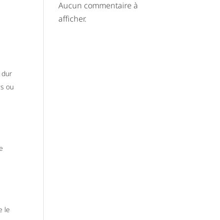
Aucun commentaire à
afficher.
 dur
rs ou
e
e le