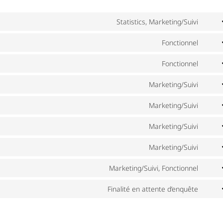
Statistics, Marketing/Suivi
Cons
to
Fonctionnel
Cons
servi
to
Fonctionnel
wisti
Cons
servi
to
Marketing/Suivi
word
Cons
servi
to
Marketing/Suivi
word
Cons
servi
to
Marketing/Suivi
googl
Cons
servi
fonts
to
Marketing/Suivi
googl
Cons
servi
reca
to
Marketing/Suivi, Fonctionnel
googl
Cons
servi
map
to
Finalité en attente d’enquête
yout
Cons
servi
to
face
servi