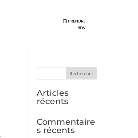
S
FAQ
CONTACT
PRENDRE



RDV
Rechercher
Articles
récents
Commentaire
s récents
r